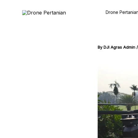
Skip
to
Drone Pertania
content
By
DJI Agras Admin