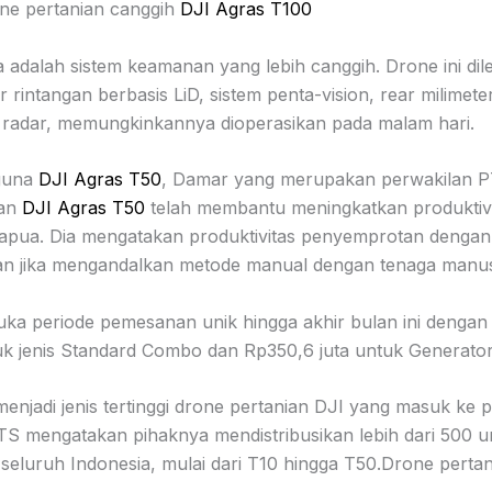
one pertanian canggih
DJI Agras T100
ya adalah sistem keamanan yang lebih canggih. Drone ini di
 rintangan berbasis LiD, sistem penta-vision, rear milimet
 radar, memungkinkannya dioperasikan pada malam hari.
gguna
DJI Agras T50
, Damar yang merupakan perwakilan P
kan
DJI Agras T50
telah membantu meningkatkan produktiv
apua. Dia mengatakan produktivitas penyemprotan dengan 
kan jika mengandalkan metode manual dengan tenaga manus
a periode pemesanan unik hingga akhir bulan ini dengan ni
uk jenis Standard Combo dan Rp350,6 juta untuk Generat
enjadi jenis tertinggi drone pertanian DJI yang masuk ke p
TS mengatakan pihaknya mendistribusikan lebih dari 500 u
 seluruh Indonesia, mulai dari T10 hingga T50.Drone perta