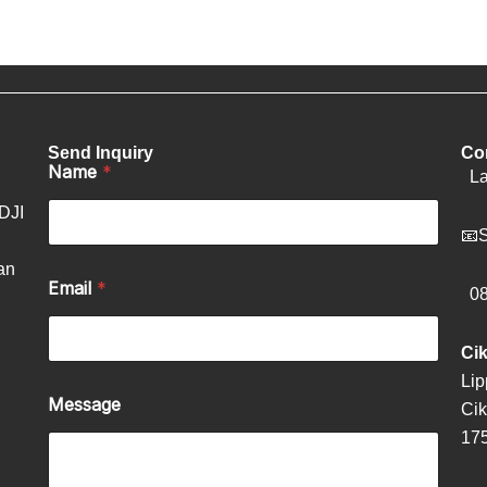
Send Inquiry
Con
Name
*
La
 DJI
📧
S
an
Email
*
08.
Cik
Lip
Message
Ci
17