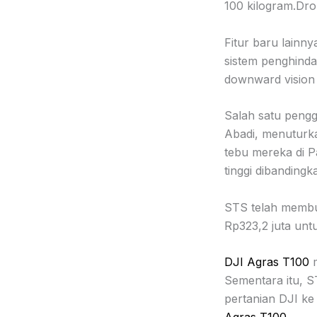
100 kilogram.Dr
Fitur baru lainn
sistem penghindar
downward vision
Salah satu pen
Abadi, menutur
tebu mereka di P
tinggi dibanding
STS telah membuk
Rp323,2 juta unt
DJI Agras T100
m
Sementara itu, S
pertanian DJI ke