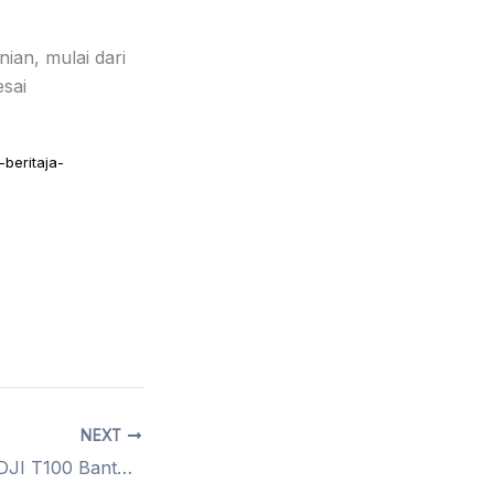
ian, mulai dari
esai
beritaja-
NEXT
Drone Pertanian DJI T100 Bantu Petani Indonesia Berinovasi