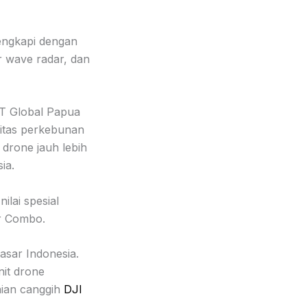
lengkapi dengan
er wave radar, dan
T Global Papua
itas perkebunan
drone jauh lebih
ia.
lai spesial
or Combo.
asar Indonesia.
nit drone
nian canggih
DJI