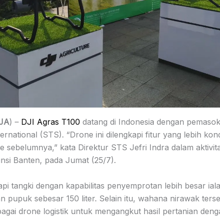
JA
) –
DJI Agras T100
datang di Indonesia dengan pemasok
ernational (STS). “Drone ini dilengkapi fitur yang lebih kon
ipe sebelumnya,” kata Direktur STS Jefri Indra dalam aktivi
nsi Banten, pada Jumat (25/7).
api tangki dengan kapabilitas penyemprotan lebih besar iala
n pupuk sebesar 150 liter. Selain itu, wahana nirawak ters
agai drone logistik untuk mengangkut hasil pertanian deng