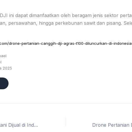
JI ini dapat dimanfaatkan oleh beragam jenis sektor pertan
nan, persawahan, hingga perkebunan sawit dan pisang. Sel
.com/drone-pertanian-canggih-dji-agras-t100-diluncurkan-di-indonesia-
hael
l
ja 2025
Drone Untuk Petani Dijual di Indonesia Rp350 Juta