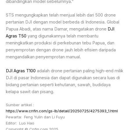
dibandingkan model sebelumnya.”
STS mengungkapkan telah menjual lebih dari 500 drone
pertanian DJI dengan model berbeda di Indonesia. Global
Papua Abadi, atas nama Damar, mengatakan drone
DJI
Agras T50
yang digunakannya telah membantu
meningkatkan produksi di perkebunan tebu Papua, dan
penyemprotan dengan drone jauh lebih efisien daripada
mengandalkan penyemprotan manual.
DJI Agras T100
adalah drone pertanian paling high-end milik
DJI di pasar Indonesia dan dapat digunakan secara luas di
bidang pertanian seperti kehutanan, sawah, budidaya
kelapa sawit dan pisang.
Sumber artikel :
https://www.cnfin.com/gs-lb/detail/20250725/4275393_1.html
Pewarta: Feng Yulin dan Li Fuyu
Editor: Luo Hao
Copyright © Cnfin.com 2025