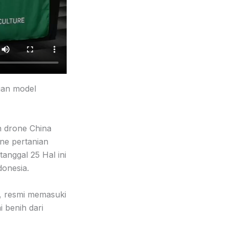
gan model
n drone China
one pertanian
anggal 25 Hal ini
donesia.
I, resmi memasuki
 benih dari