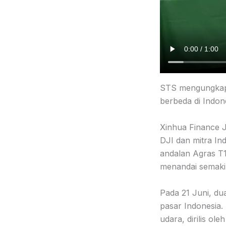
STS mengungkapk
berbeda di Indon
Xinhua Finance J
DJI dan mitra In
andalan Agras T1
menandai semakin
Pada 21 Juni, du
pasar Indonesia
udara, dirilis ole