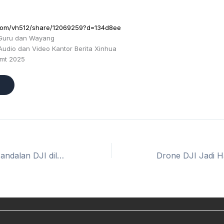
t.com/vh512/share/12069259?d=134d8ee
 Guru dan Wayang
Audio dan Video Kantor Berita Xinhua
xmt 2025
Drone pertanian andalan DJI diluncurkan di Indonesia