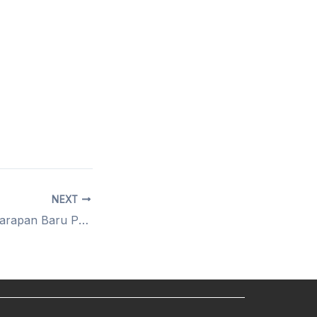
NEXT
Drone DJI Jadi Harapan Baru Pertanian Modern di Indonesia Timur