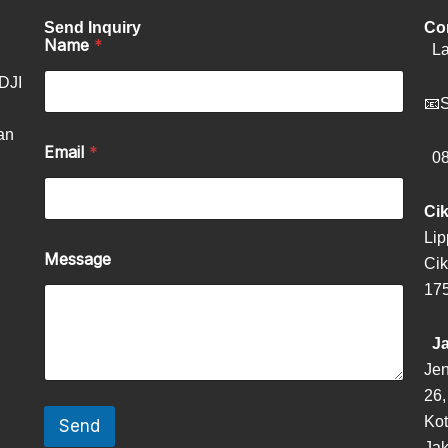
Send Inquiry
Con
Name
*
La
 DJI
📧
S
an
Email
*
08.
Cik
Lip
Message
Ci
17
Ja
Jen
26,
Kot
Send
Jak