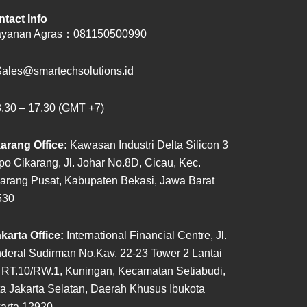
tact Info
yanan Agras：
081150500990
ales@smartechsolutions.id
30 – 17.30 (GMT +7)
arang Office:
Kawasan Industri Delta Silicon 3
po
Cikarang, Jl. Johar No.8D, Cicau, Kec.
karang
Pusat, Kabupaten Bekasi, Jawa Barat
530
karta Office:
International Financial Centre, Jl.
deral Sudirman No.Kav. 22-23 Tower 2 Lantai
 RT.10/RW.1, Kuningan, Kecamatan Setiabudi,
a Jakarta Selatan, Daerah Khusus Ibukota
arta 12920