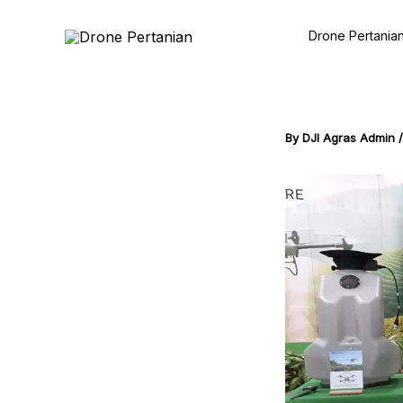
Skip
to
Drone Pertania
content
By
DJI Agras Admin